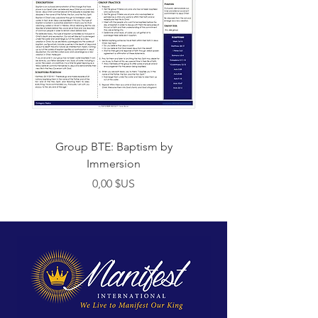
Group BTE: Baptism by
Group BTE: Abide i
Immersion
Prix
0,00 $US