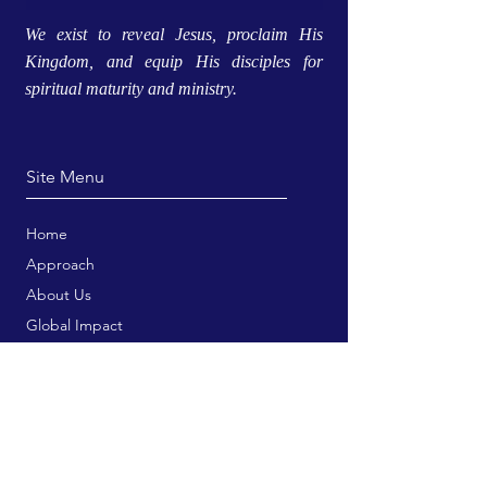
We exist to reveal Jesus, proclaim His
Kingdom, and equip His disciples for
spiritual maturity and ministry.
Site Menu
Home
Approach
About Us
Global Impact
Connect
Trainings & Courses
Bookstore
Publication Services