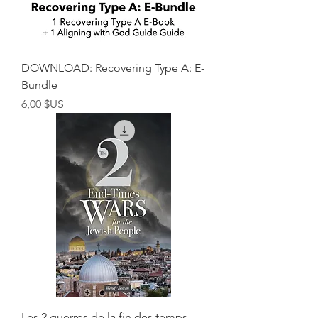
DOWNLOAD: Recovering Type A: E-
Bundle
Prix
6,00 $US
Les 2 guerres de la fin des temps