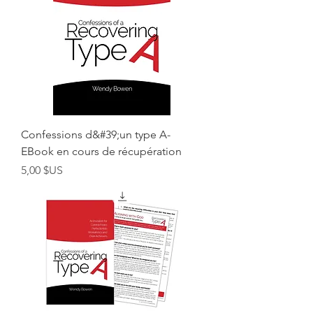
Confessions d&#39;un type A-
EBook en cours de récupération
Prix
5,00 $US