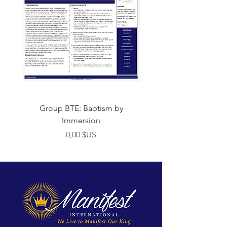
Group BTE: Baptism by
Group BTE: Abide i
Immersion
Prix
0,00 $US