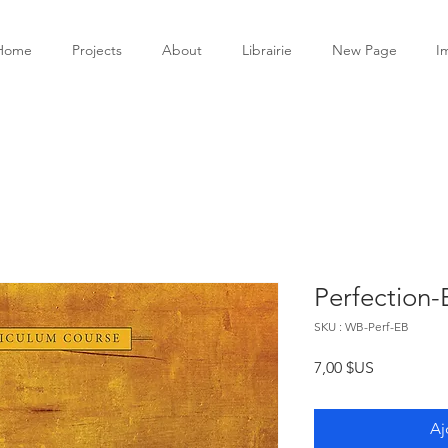
Home
Projects
About
Librairie
New Page
I
Perfection
SKU : WB-Perf-EB
Prix
7,00 $US
Aj