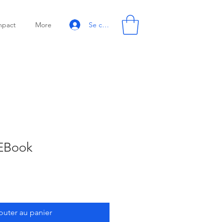
Se connecter
mpact
More
-EBook
outer au panier