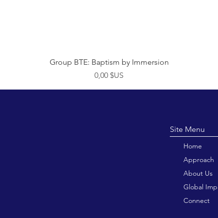
Aperçu rapide
Group BTE: Baptism by Immersion
Prix
0,00 $US
Site M
Home
Approach
About Us
Global Imp
Connect